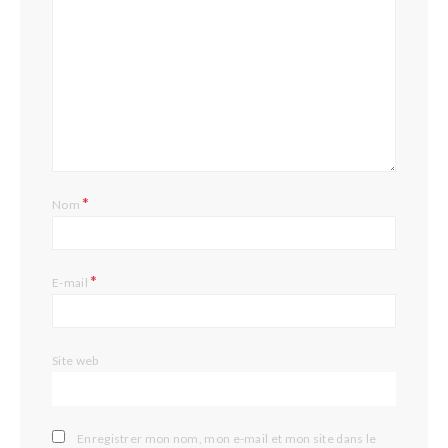
*
Nom
*
E-mail
Site web
Enregistrer mon nom, mon e-mail et mon site dans le