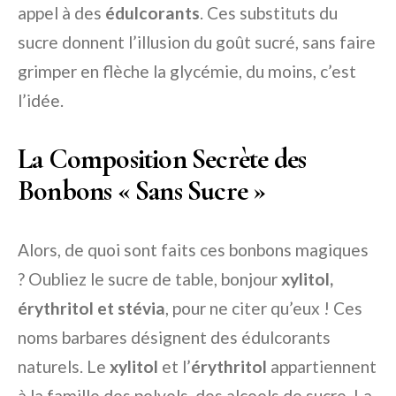
appel à des
édulcorants
. Ces substituts du
sucre donnent l’illusion du goût sucré, sans faire
grimper en flèche la glycémie, du moins, c’est
l’idée.
La Composition Secrète des
Bonbons « Sans Sucre »
Alors, de quoi sont faits ces bonbons magiques
? Oubliez le sucre de table, bonjour
xylitol,
érythritol et stévia
, pour ne citer qu’eux ! Ces
noms barbares désignent des édulcorants
naturels. Le
xylitol
et l’
érythritol
appartiennent
à la famille des polyols, des alcools de sucre. La