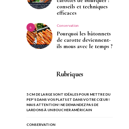
carottes de bifurquer :
conseils et techniques
efficaces
Conservation
6
Pourquoi les bâtonnets
de carotte deviennent-
ils mous avec le temps ?
Rubriques
5 CM DE LARGE SONT IDÉALES POUR METTRE DU
PEP'S DANS VOS PLATS ET DANS VOTRE CŒUR !
MAIS ATTENTION ! NE DEMANDEZ PAS DE
LARDONS À UN BOUCHER AMÉRICAIN
CONSERVATION