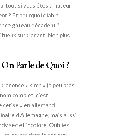
surtout si vous êtes amateur
nt ? Et pourquoi diable
mer ce gâteau décadent ?
itueux surprenant, bien plus
, On Parle de Quoi ?
ononce « kirch » (à peu près,
n nom complet, c’est
e cerise » en allemand.
inaire d’Allemagne, mais aussi
andy sec et incolore. Oubliez
Ici, on est dans le sérieux,