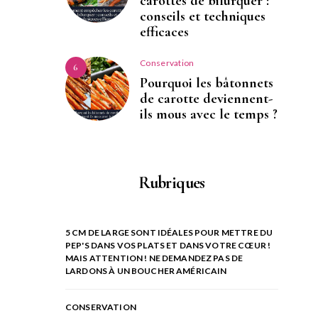
carottes de bifurquer :
conseils et techniques
efficaces
Conservation
6
Pourquoi les bâtonnets
de carotte deviennent-
ils mous avec le temps ?
Rubriques
5 CM DE LARGE SONT IDÉALES POUR METTRE DU
PEP'S DANS VOS PLATS ET DANS VOTRE CŒUR !
MAIS ATTENTION ! NE DEMANDEZ PAS DE
LARDONS À UN BOUCHER AMÉRICAIN
CONSERVATION