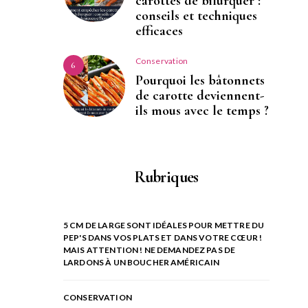
carottes de bifurquer :
conseils et techniques
efficaces
Conservation
6
Pourquoi les bâtonnets
de carotte deviennent-
ils mous avec le temps ?
Rubriques
5 CM DE LARGE SONT IDÉALES POUR METTRE DU
PEP'S DANS VOS PLATS ET DANS VOTRE CŒUR !
MAIS ATTENTION ! NE DEMANDEZ PAS DE
LARDONS À UN BOUCHER AMÉRICAIN
CONSERVATION