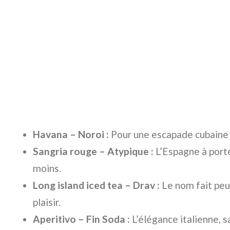
Havana – Noroi :
Pour une escapade cubaine s
Sangria rouge – Atypique :
L’Espagne à porté
moins.
Long island iced tea – Drav :
Le nom fait peur
plaisir.
Aperitivo – Fin Soda :
L’élégance italienne, sa