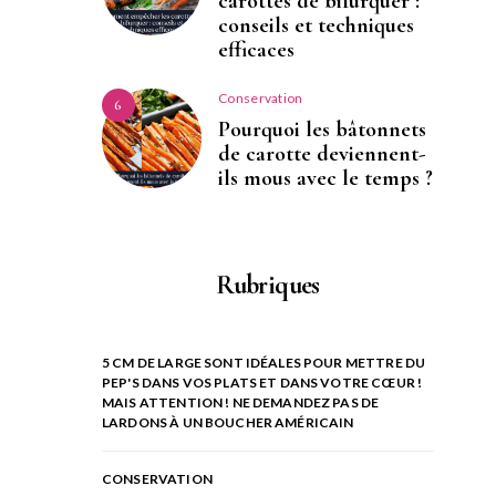
carottes de bifurquer :
conseils et techniques
efficaces
Conservation
6
Pourquoi les bâtonnets
de carotte deviennent-
ils mous avec le temps ?
Rubriques
5 CM DE LARGE SONT IDÉALES POUR METTRE DU
PEP'S DANS VOS PLATS ET DANS VOTRE CŒUR !
MAIS ATTENTION ! NE DEMANDEZ PAS DE
LARDONS À UN BOUCHER AMÉRICAIN
CONSERVATION