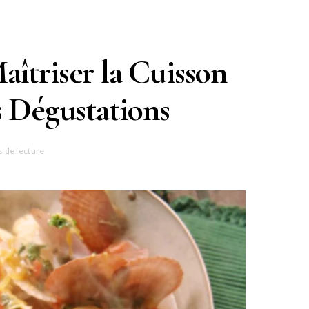
îtriser la Cuisson
s Dégustations
 de lecture