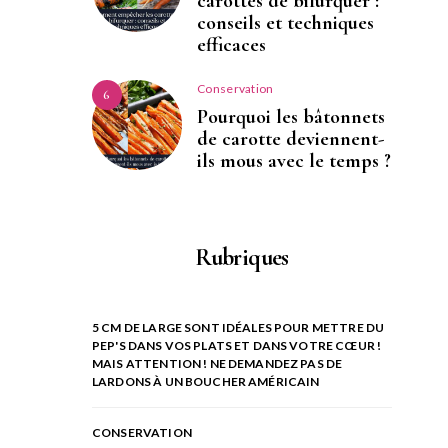
carottes de bifurquer :
conseils et techniques
efficaces
Conservation
6
Pourquoi les bâtonnets
de carotte deviennent-
ils mous avec le temps ?
Rubriques
5 CM DE LARGE SONT IDÉALES POUR METTRE DU
PEP'S DANS VOS PLATS ET DANS VOTRE CŒUR !
MAIS ATTENTION ! NE DEMANDEZ PAS DE
LARDONS À UN BOUCHER AMÉRICAIN
CONSERVATION