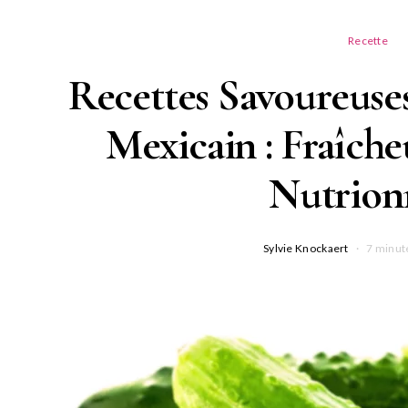
Recette
Recettes Savoureus
Mexicain : Fraîcheu
Nutrion
Sylvie Knockaert
7 minut