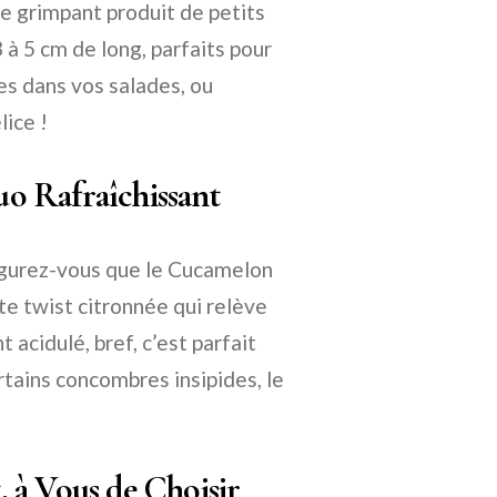
e grimpant produit de petits
 à 5 cm de long, parfaits pour
les dans vos salades, ou
lice !
o Rafraîchissant
 Figurez-vous que le Cucamelon
te twist citronnée qui relève
t acidulé, bref, c’est parfait
ertains concombres insipides, le
t, à Vous de Choisir