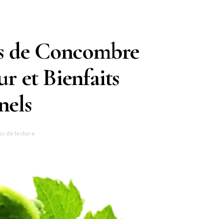
es de Concombre
r et Bienfaits
nels
es de lecture