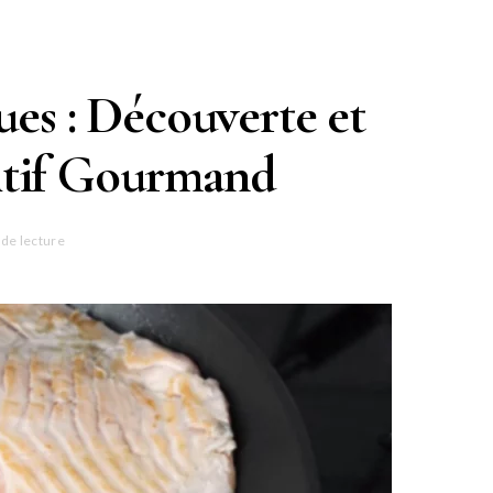
ues : Découverte et
itif Gourmand
 de lecture