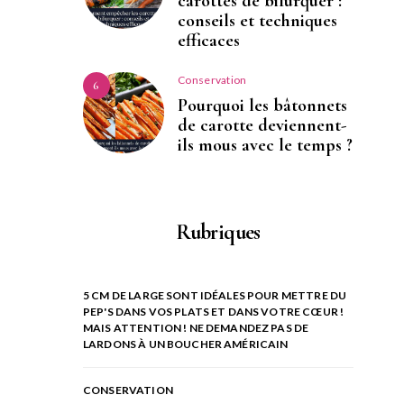
carottes de bifurquer :
conseils et techniques
efficaces
Conservation
6
Pourquoi les bâtonnets
de carotte deviennent-
ils mous avec le temps ?
Rubriques
5 CM DE LARGE SONT IDÉALES POUR METTRE DU
PEP'S DANS VOS PLATS ET DANS VOTRE CŒUR !
MAIS ATTENTION ! NE DEMANDEZ PAS DE
LARDONS À UN BOUCHER AMÉRICAIN
CONSERVATION