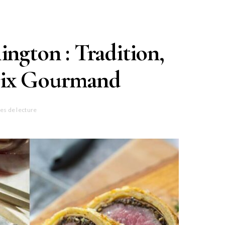
ington : Tradition,
oix Gourmand
es de lecture