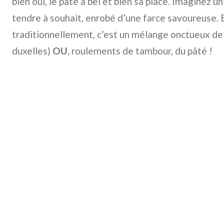
bien oui, le pâté a bel et bien sa place. Imaginez un
tendre à souhait, enrobé d’une farce savoureuse. E
traditionnellement, c’est un mélange onctueux d
duxelles)
OU
, roulements de tambour, du pâté !