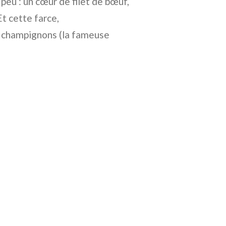
 peu : un cœur de filet de bœuf,
t cette farce,
e champignons (la fameuse