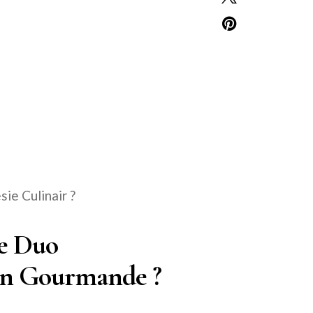
ie Culinair ?
Le Duo
on Gourmande ?