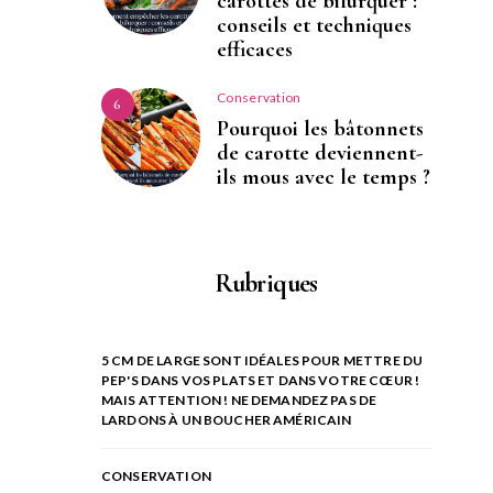
carottes de bifurquer :
conseils et techniques
efficaces
Conservation
6
Pourquoi les bâtonnets
de carotte deviennent-
ils mous avec le temps ?
Rubriques
5 CM DE LARGE SONT IDÉALES POUR METTRE DU
PEP'S DANS VOS PLATS ET DANS VOTRE CŒUR !
MAIS ATTENTION ! NE DEMANDEZ PAS DE
LARDONS À UN BOUCHER AMÉRICAIN
CONSERVATION