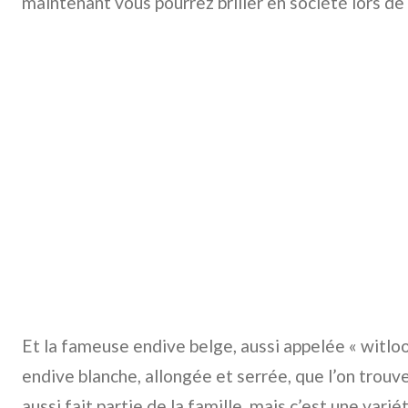
maintenant vous pourrez briller en société lors de
Et la fameuse endive belge, aussi appelée « witloo
endive blanche, allongée et serrée, que l’on trouv
aussi fait partie de la famille, mais c’est une vari