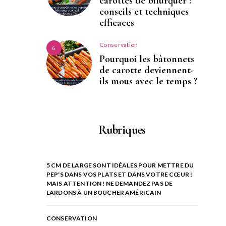
carottes de bifurquer :
conseils et techniques
efficaces
Conservation
6
Pourquoi les bâtonnets
de carotte deviennent-
ils mous avec le temps ?
Rubriques
5 CM DE LARGE SONT IDÉALES POUR METTRE DU
PEP'S DANS VOS PLATS ET DANS VOTRE CŒUR !
MAIS ATTENTION ! NE DEMANDEZ PAS DE
LARDONS À UN BOUCHER AMÉRICAIN
CONSERVATION