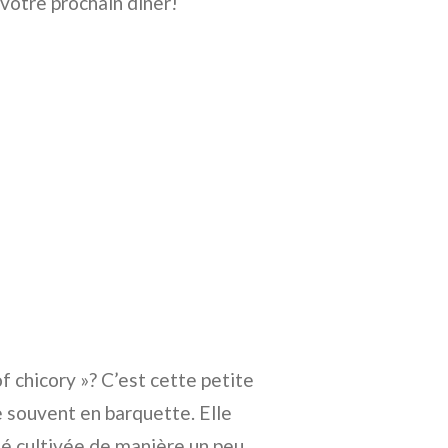
 votre prochain dîner!
f chicory »? C’est cette petite
e souvent en barquette. Elle
été cultivée de manière un peu