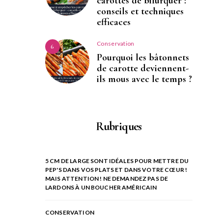
carottes de bifurquer :
conseils et techniques
efficaces
Conservation
6
Pourquoi les bâtonnets
de carotte deviennent-
ils mous avec le temps ?
Rubriques
5 CM DE LARGE SONT IDÉALES POUR METTRE DU
PEP'S DANS VOS PLATS ET DANS VOTRE CŒUR !
MAIS ATTENTION ! NE DEMANDEZ PAS DE
LARDONS À UN BOUCHER AMÉRICAIN
CONSERVATION