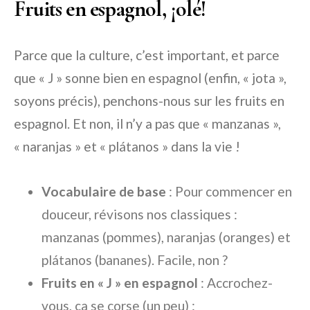
Fruits en espagnol, ¡olé!
Parce que la culture, c’est important, et parce
que « J » sonne bien en espagnol (enfin, « jota »,
soyons précis), penchons-nous sur les fruits en
espagnol. Et non, il n’y a pas que « manzanas »,
« naranjas » et « plátanos » dans la vie !
Vocabulaire de base
: Pour commencer en
douceur, révisons nos classiques :
manzanas
(pommes),
naranjas
(oranges) et
plátanos
(bananes). Facile, non ?
Fruits en « J » en espagnol
: Accrochez-
vous, ça se corse (un peu) :