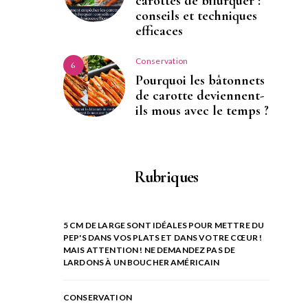
carottes de bifurquer :
conseils et techniques
efficaces
Conservation
6
Pourquoi les bâtonnets
de carotte deviennent-
ils mous avec le temps ?
Rubriques
5 CM DE LARGE SONT IDÉALES POUR METTRE DU
PEP'S DANS VOS PLATS ET DANS VOTRE CŒUR !
MAIS ATTENTION ! NE DEMANDEZ PAS DE
LARDONS À UN BOUCHER AMÉRICAIN
CONSERVATION