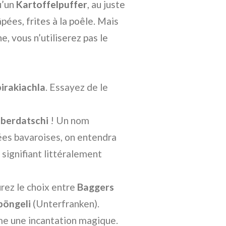
u’un
Kartoffelpuffer
, au juste
pées, frites à la poêle. Mais
, vous n’utiliserez pas le
irakiachla
. Essayez de le
iberdatschi
! Un nom
rées bavaroises, on entendra
r signifiant littéralement
urez le choix entre
Baggers
pöngeli
(Unterfranken).
me une incantation magique.