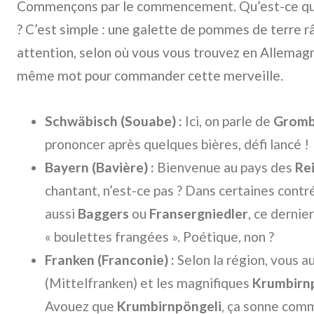
Commençons par le commencement. Qu’est-ce q
? C’est simple : une galette de pommes de terre râ
attention, selon où vous vous trouvez en Allemagne
même mot pour commander cette merveille.
Schwäbisch (Souabe) :
Ici, on parle de
Gromb
prononcer après quelques bières, défi lancé !
Bayern (Bavière) :
Bienvenue au pays des
Re
chantant, n’est-ce pas ? Dans certaines cont
aussi
Baggers
ou
Fransergniedler
, ce dernie
« boulettes frangées ». Poétique, non ?
Franken (Franconie) :
Selon la région, vous a
(Mittelfranken) et les magnifiques
Krumbirn
Avouez que
Krumbirnpöngeli
, ça sonne com