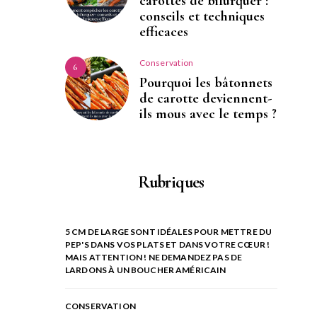
carottes de bifurquer :
conseils et techniques
efficaces
Conservation
6
Pourquoi les bâtonnets
de carotte deviennent-
ils mous avec le temps ?
Rubriques
5 CM DE LARGE SONT IDÉALES POUR METTRE DU
PEP'S DANS VOS PLATS ET DANS VOTRE CŒUR !
MAIS ATTENTION ! NE DEMANDEZ PAS DE
LARDONS À UN BOUCHER AMÉRICAIN
CONSERVATION