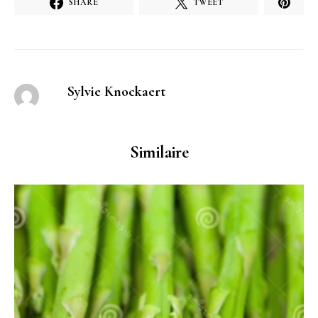
SHARE
TWEET
Sylvie Knockaert
Similaire