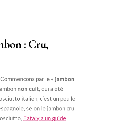
mbon : Cru,
s. Commençons par le «
jambon
u jambon
non cuit
, qui a été
osciutto
italien, c’est un peu le
spagnole, selon le jambon cru
osciutto
,
Eataly a un guide