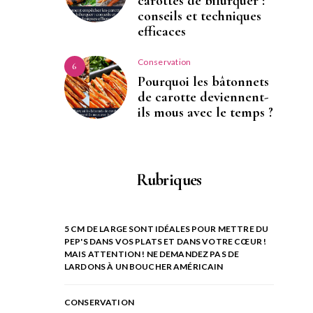
carottes de bifurquer :
conseils et techniques
efficaces
Conservation
6
Pourquoi les bâtonnets
de carotte deviennent-
ils mous avec le temps ?
Rubriques
5 CM DE LARGE SONT IDÉALES POUR METTRE DU
PEP'S DANS VOS PLATS ET DANS VOTRE CŒUR !
MAIS ATTENTION ! NE DEMANDEZ PAS DE
LARDONS À UN BOUCHER AMÉRICAIN
CONSERVATION