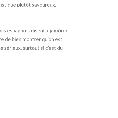
uistique plutôt savoureux,
amis espagnols disent «
jamón
»
oire de bien montrer qu’on est
 sérieux, surtout si c’est du
l.