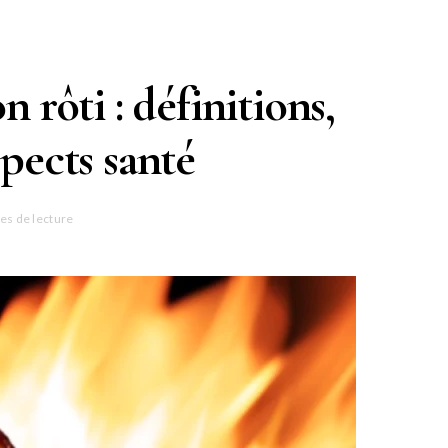
 rôti : définitions,
spects santé
es de lecture