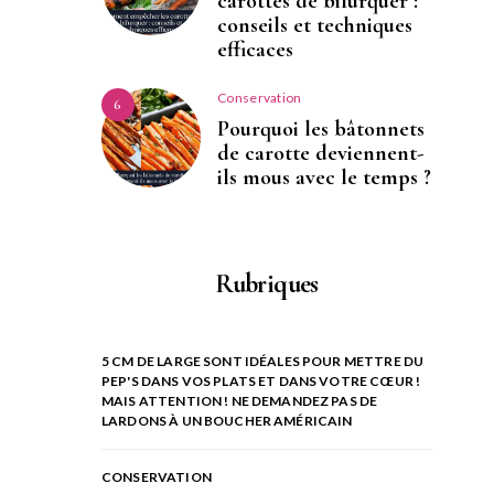
carottes de bifurquer :
conseils et techniques
efficaces
Conservation
6
Pourquoi les bâtonnets
de carotte deviennent-
ils mous avec le temps ?
Rubriques
5 CM DE LARGE SONT IDÉALES POUR METTRE DU
PEP'S DANS VOS PLATS ET DANS VOTRE CŒUR !
MAIS ATTENTION ! NE DEMANDEZ PAS DE
LARDONS À UN BOUCHER AMÉRICAIN
CONSERVATION