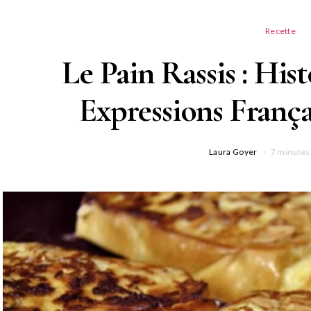
Recette
Le Pain Rassis : Hist
Expressions França
Laura Goyer
7 minutes