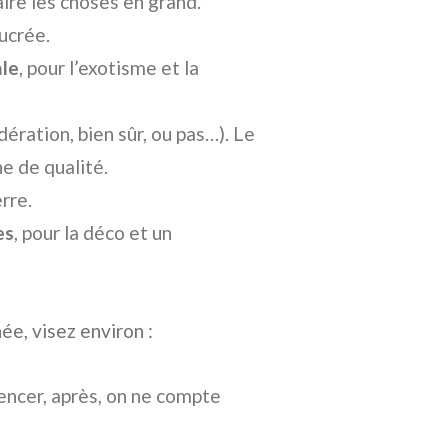
ire les choses en grand.
sucrée.
ale
, pour l’exotisme et la
dération, bien sûr, ou pas…). Le
e de qualité.
erre.
es
, pour la déco et un
ée, visez environ :
encer, après, on ne compte