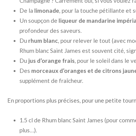
Champagne ? Carrément oui, si vous voulez fa
De la
limonade
, pour la touche pétillante et 
Un soupçon de
liqueur de mandarine impéri
profondeur des saveurs.
Du
rhum blanc
, pour relever le tout (avec mo
Rhum blanc Saint James est souvent cité, sign
Du
jus d’orange frais
, pour le soleil dans le v
Des
morceaux d’oranges et de citrons jaun
supplément de fraîcheur.
En proportions plus précises, pour une petite tourn
1.5 cl de Rhum blanc Saint James (pour comm
plus…).