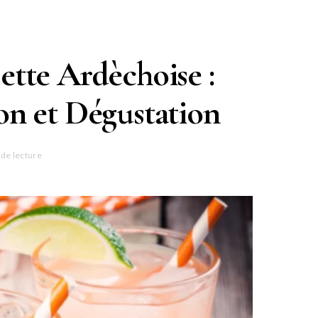
ette Ardèchoise :
ion et Dégustation
 de lecture