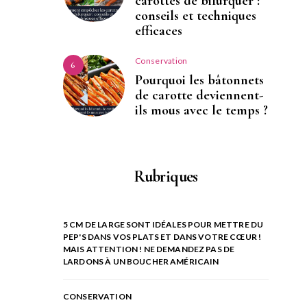
carottes de bifurquer :
conseils et techniques
efficaces
Conservation
6
Pourquoi les bâtonnets
de carotte deviennent-
ils mous avec le temps ?
Rubriques
5 CM DE LARGE SONT IDÉALES POUR METTRE DU
PEP'S DANS VOS PLATS ET DANS VOTRE CŒUR !
MAIS ATTENTION ! NE DEMANDEZ PAS DE
LARDONS À UN BOUCHER AMÉRICAIN
CONSERVATION