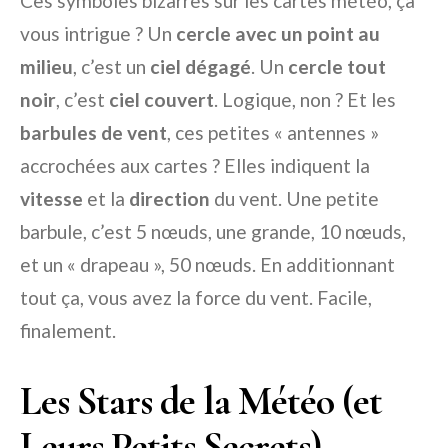
Ces symboles bizarres sur les cartes météo, ça
vous intrigue ? Un
cercle avec un point au
milieu
, c’est un
ciel dégagé
. Un
cercle tout
noir
, c’est
ciel couvert
. Logique, non ? Et les
barbules de vent
, ces petites « antennes »
accrochées aux cartes ? Elles indiquent la
vitesse
et la
direction
du vent. Une petite
barbule, c’est 5 nœuds, une grande, 10 nœuds,
et un « drapeau », 50 nœuds. En additionnant
tout ça, vous avez la force du vent. Facile,
finalement.
Les Stars de la Météo (et
Leurs Petits Secrets)