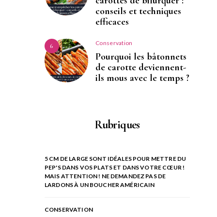
carottes de bifurquer :
conseils et techniques
efficaces
Conservation
6
Pourquoi les bâtonnets
de carotte deviennent-
ils mous avec le temps ?
Rubriques
5 CM DE LARGE SONT IDÉALES POUR METTRE DU
PEP'S DANS VOS PLATS ET DANS VOTRE CŒUR !
MAIS ATTENTION ! NE DEMANDEZ PAS DE
LARDONS À UN BOUCHER AMÉRICAIN
CONSERVATION