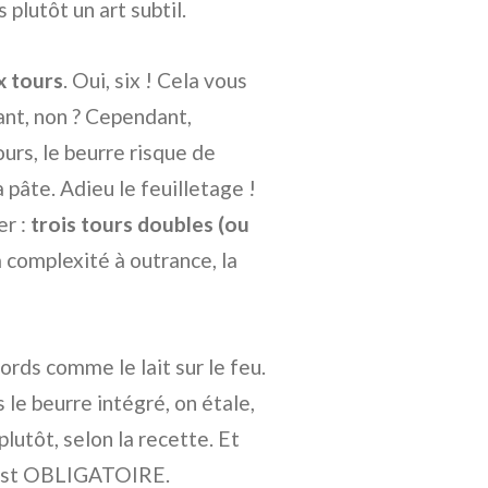
plutôt un art subtil.
x tours
. Oui, six ! Cela vous
ant, non ? Cependant,
ours, le beurre risque de
 pâte. Adieu le feuilletage !
er :
trois tours doubles (ou
a complexité à outrance, la
ords comme le lait sur le feu.
 le beurre intégré, on étale,
 plutôt, selon la recette. Et
is est OBLIGATOIRE.