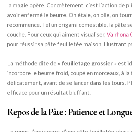
la magie opère. Concrètement, c’est l’action de pli
avoir enfermé le beurre. On étale, on plie, on tour
recommence. Tel un origami comestible, la pâte s
couche. Pour ceux qui aiment visualiser,
Valrhona 
pour réussir sa pâte feuilletée maison, illustrant 
La méthode dite de «
feuilletage grossier
» est i
incorpore le beurre froid, coupé en morceaux, à la f
délicatement, avant de se lancer dans les tours. Pl
efficace pour un résultat bluffant.
Repos de la Pâte : Patience et Lon
Le repos, l’ami secret d’une pâte feuilletée réussi