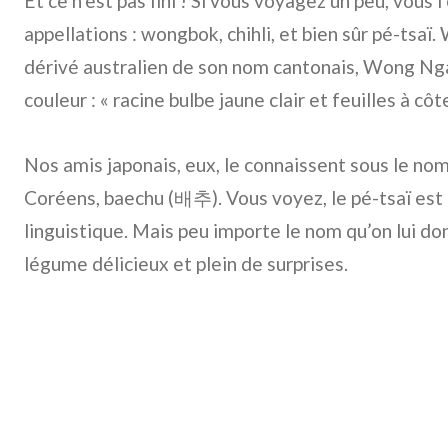
Et ce n’est pas fini ! Si vous voyagez un peu, vous 
appellations : wongbok, chihli, et bien sûr pé-tsaï
dérivé australien de son nom cantonais, Wong Ngaa
couleur : « racine bulbe jaune clair et feuilles à cô
Nos amis japonais, eux, le connaissent sous le no
Coréens, baechu (배추). Vous voyez, le pé-tsaï est 
linguistique. Mais peu importe le nom qu’on lui do
légume délicieux et plein de surprises.