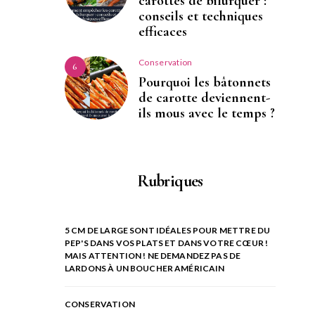
carottes de bifurquer :
conseils et techniques
efficaces
Conservation
6
Pourquoi les bâtonnets
de carotte deviennent-
ils mous avec le temps ?
Rubriques
5 CM DE LARGE SONT IDÉALES POUR METTRE DU
PEP'S DANS VOS PLATS ET DANS VOTRE CŒUR !
MAIS ATTENTION ! NE DEMANDEZ PAS DE
LARDONS À UN BOUCHER AMÉRICAIN
CONSERVATION