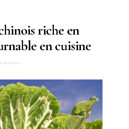
chinois riche en
urnable en cuisine
es de lecture