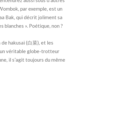
l’entendrez aussi sous d’autres
. Wombok, par exemple, est un
 Bak, qui décrit joliment sa
tes blanches ». Poétique, non ?
m de hakusai (白菜), et les
un véritable globe-trotteur
nne, il s’agit toujours du même