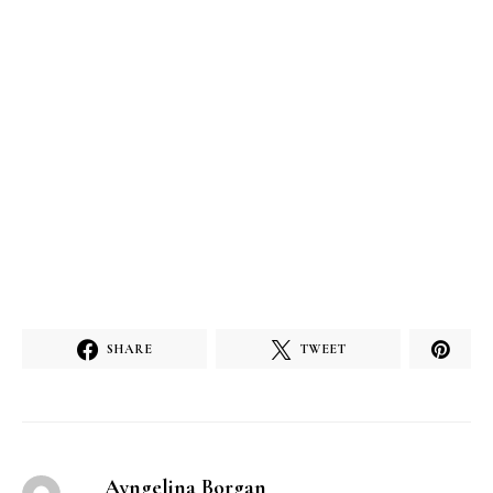
SHARE
TWEET
Ayngelina Borgan