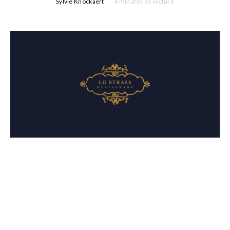
Sylvie Knockaert
4 minutes de lecture