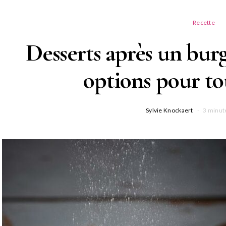
Recette
Desserts après un burge
options pour to
Sylvie Knockaert
3 minut