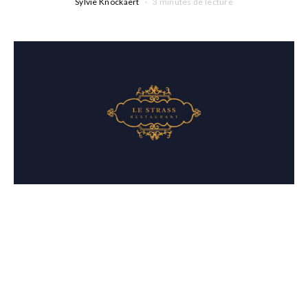
Sylvie Knockaert
3 minutes de lecture