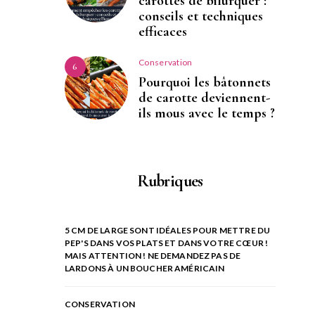
carottes de bifurquer :
conseils et techniques
efficaces
Conservation
6
Pourquoi les bâtonnets
de carotte deviennent-
ils mous avec le temps ?
Rubriques
5 CM DE LARGE SONT IDÉALES POUR METTRE DU
PEP'S DANS VOS PLATS ET DANS VOTRE CŒUR !
MAIS ATTENTION ! NE DEMANDEZ PAS DE
LARDONS À UN BOUCHER AMÉRICAIN
CONSERVATION