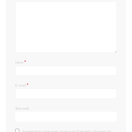
*
Nom
*
E-mail
Site web
Enregistrer mon nom, mon e-mail et mon site dans le