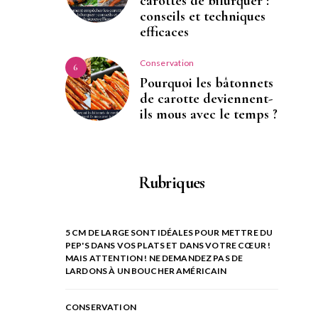
carottes de bifurquer :
conseils et techniques
efficaces
Conservation
6
Pourquoi les bâtonnets
de carotte deviennent-
ils mous avec le temps ?
Rubriques
5 CM DE LARGE SONT IDÉALES POUR METTRE DU
PEP'S DANS VOS PLATS ET DANS VOTRE CŒUR !
MAIS ATTENTION ! NE DEMANDEZ PAS DE
LARDONS À UN BOUCHER AMÉRICAIN
CONSERVATION