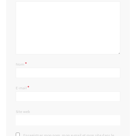
*
Nom
*
E-mail
Site web
Enregistrer mon nom, mon e-mail et mon site dans le