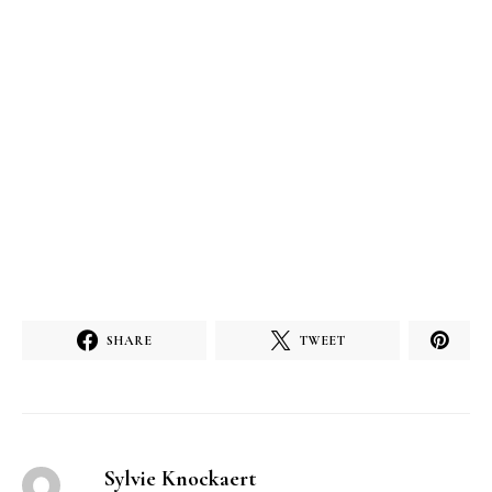
SHARE
TWEET
Sylvie Knockaert