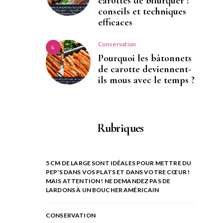
carottes de bifurquer :
conseils et techniques
efficaces
Conservation
6
Pourquoi les bâtonnets
de carotte deviennent-
ils mous avec le temps ?
Rubriques
5 CM DE LARGE SONT IDÉALES POUR METTRE DU
PEP'S DANS VOS PLATS ET DANS VOTRE CŒUR !
MAIS ATTENTION ! NE DEMANDEZ PAS DE
LARDONS À UN BOUCHER AMÉRICAIN
CONSERVATION