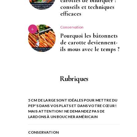
carottes de bifurquer :
conseils et techniques
efficaces
Conservation
6
Pourquoi les bâtonnets
de carotte deviennent-
ils mous avec le temps ?
Rubriques
5 CM DE LARGE SONT IDÉALES POUR METTRE DU
PEP'S DANS VOS PLATS ET DANS VOTRE CŒUR !
MAIS ATTENTION ! NE DEMANDEZ PAS DE
LARDONS À UN BOUCHER AMÉRICAIN
CONSERVATION