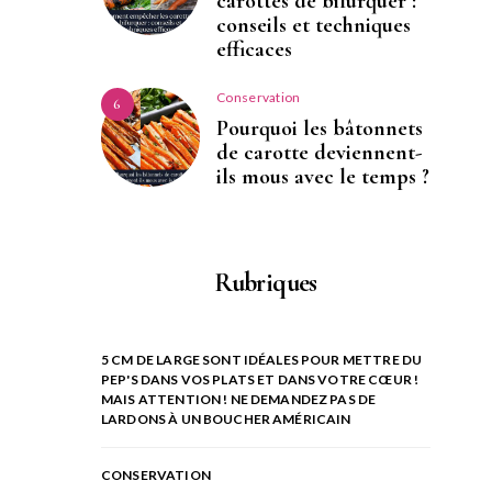
carottes de bifurquer :
conseils et techniques
efficaces
Conservation
6
Pourquoi les bâtonnets
de carotte deviennent-
ils mous avec le temps ?
Rubriques
5 CM DE LARGE SONT IDÉALES POUR METTRE DU
PEP'S DANS VOS PLATS ET DANS VOTRE CŒUR !
MAIS ATTENTION ! NE DEMANDEZ PAS DE
LARDONS À UN BOUCHER AMÉRICAIN
CONSERVATION