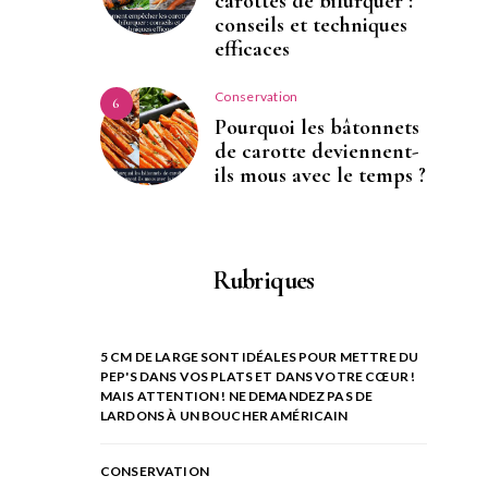
carottes de bifurquer :
conseils et techniques
efficaces
Conservation
6
Pourquoi les bâtonnets
de carotte deviennent-
ils mous avec le temps ?
Rubriques
5 CM DE LARGE SONT IDÉALES POUR METTRE DU
PEP'S DANS VOS PLATS ET DANS VOTRE CŒUR !
MAIS ATTENTION ! NE DEMANDEZ PAS DE
LARDONS À UN BOUCHER AMÉRICAIN
CONSERVATION