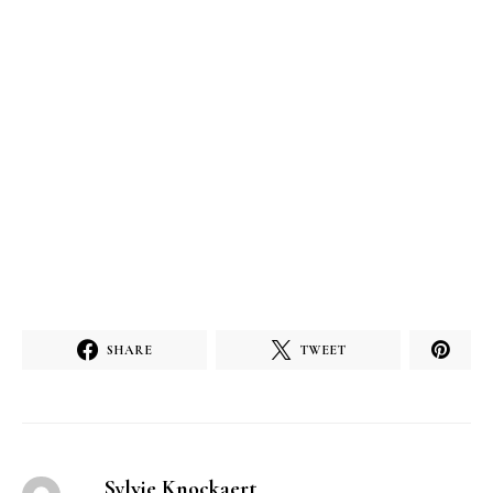
SHARE
TWEET
Sylvie Knockaert