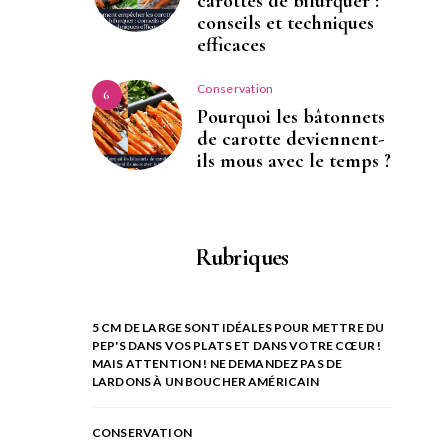
carottes de bifurquer :
conseils et techniques
efficaces
Conservation
6
Pourquoi les bâtonnets
de carotte deviennent-
ils mous avec le temps ?
Rubriques
5 CM DE LARGE SONT IDÉALES POUR METTRE DU
PEP'S DANS VOS PLATS ET DANS VOTRE CŒUR !
MAIS ATTENTION ! NE DEMANDEZ PAS DE
LARDONS À UN BOUCHER AMÉRICAIN
CONSERVATION