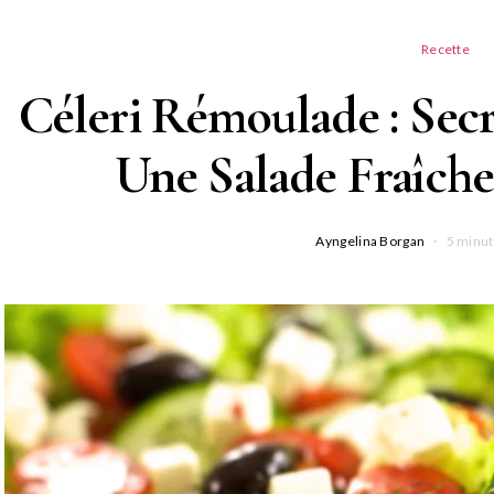
Recette
Céleri Rémoulade : Secr
Une Salade Fraîche
Ayngelina Borgan
5 minut