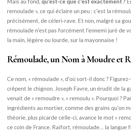
Mais au fond,
qu’est-ce que c’est exactement ?
En
remoulade », ce qui éclaire un peu : c’est la rémoul
précisément, de céleri-rave. Et non, malgré sa go
rémoulade n’est pas forcément l’ennemi juré de v
la main, légère ou lourde, sur la mayonnaise !
Rémoulade, un Nom à Moudre et 
Ce nom, « rémoulade », d’où sort-il donc ? Figure
crêpent le chignon. Joseph Favre, un érudit de la 
venait de « remoudre », « remoulu ». Pourquoi ? Parc
ingrédients au mortier, comme des grains qu’on m
théorie, plus picarde celle-ci, avance le mot « remol
ce coin de France. Raifort, rémoulade… la langue fr