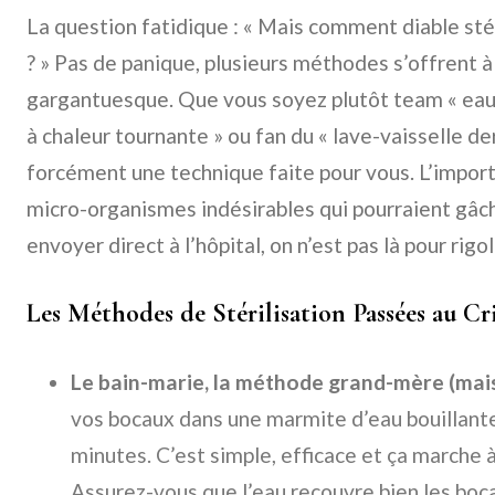
La question fatidique : « Mais comment diable stér
? » Pas de panique, plusieurs méthodes s’offrent à 
gargantuesque. Que vous soyez plutôt team « eau b
à chaleur tournante » ou fan du « lave-vaisselle der
forcément une technique faite pour vous. L’importa
micro-organismes indésirables qui pourraient gâche
envoyer direct à l’hôpital, on n’est pas là pour rigo
Les Méthodes de Stérilisation Passées au Cr
Le bain-marie, la méthode grand-mère (mais 
vos bocaux dans une marmite d’eau bouillant
minutes. C’est simple, efficace et ça marche à
Assurez-vous que l’eau recouvre bien les boc