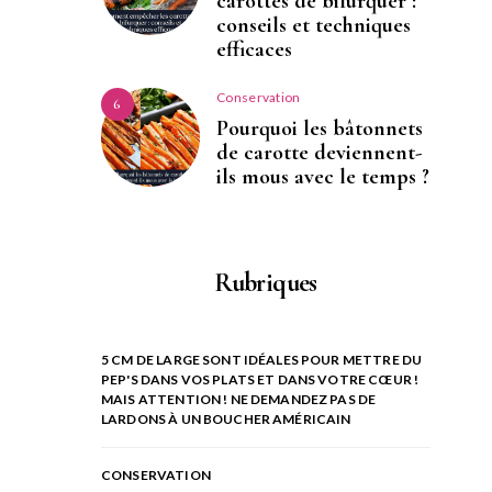
carottes de bifurquer :
conseils et techniques
efficaces
Conservation
6
Pourquoi les bâtonnets
de carotte deviennent-
ils mous avec le temps ?
Rubriques
5 CM DE LARGE SONT IDÉALES POUR METTRE DU
PEP'S DANS VOS PLATS ET DANS VOTRE CŒUR !
MAIS ATTENTION ! NE DEMANDEZ PAS DE
LARDONS À UN BOUCHER AMÉRICAIN
CONSERVATION