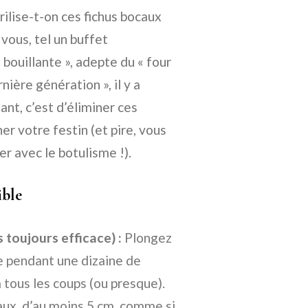
ilise-t-on ces fichus bocaux
vous, tel un buffet
ouillante », adepte du « four
nière génération », il y a
nt, c’est d’éliminer ces
r votre festin (et pire, vous
ler avec le botulisme !).
ible
toujours efficace) :
Plongez
e pendant une dizaine de
 tous les coups (ou presque).
aux, d’au moins 5 cm, comme si