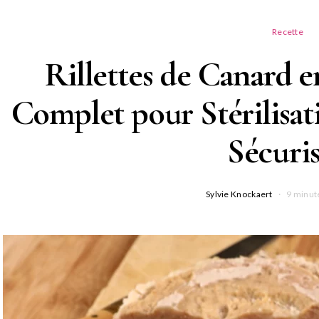
Recette
Rillettes de Canard 
Complet pour Stérilisat
Sécuri
Sylvie Knockaert
9 minut