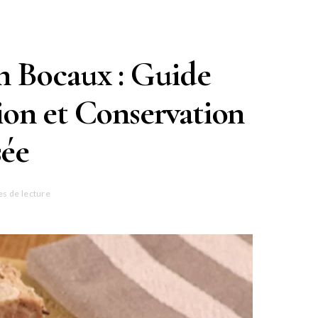
en Bocaux : Guide
ion et Conservation
sée
es de lecture