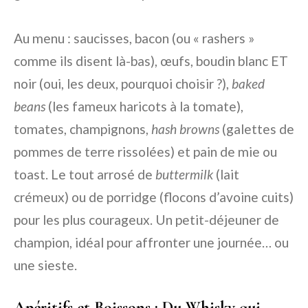
Au menu : saucisses, bacon (ou « rashers »
comme ils disent là-bas), œufs, boudin blanc ET
noir (oui, les deux, pourquoi choisir ?),
baked
beans
(les fameux haricots à la tomate),
tomates, champignons,
hash browns
(galettes de
pommes de terre rissolées) et pain de mie ou
toast. Le tout arrosé de
buttermilk
(lait
crémeux) ou de porridge (flocons d’avoine cuits)
pour les plus courageux. Un petit-déjeuner de
champion, idéal pour affronter une journée… ou
une sieste.
Apéritifs et Boissons : Du Whisky qui