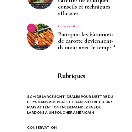
carottes de bifurquer :
conseils et techniques
efficaces
Conservation
6
Pourquoi les bâtonnets
de carotte deviennent-
ils mous avec le temps ?
Rubriques
5 CM DE LARGE SONT IDÉALES POUR METTRE DU
PEP'S DANS VOS PLATS ET DANS VOTRE CŒUR !
MAIS ATTENTION ! NE DEMANDEZ PAS DE
LARDONS À UN BOUCHER AMÉRICAIN
CONSERVATION