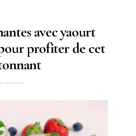
nantes avec yaourt
 pour profiter de cet
étonnant
tes de lecture