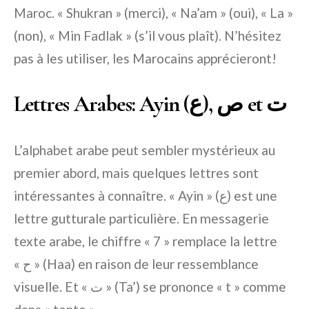
Maroc. « Shukran » (merci), « Na’am » (oui), « La »
(non), « Min Fadlak » (s’il vous plaît). N’hésitez
pas à les utiliser, les Marocains apprécieront!
Lettres Arabes: Ayin (ع), ص et ت
L’alphabet arabe peut sembler mystérieux au
premier abord, mais quelques lettres sont
intéressantes à connaître. « Ayin » (ع) est une
lettre gutturale particulière. En messagerie
texte arabe, le chiffre « 7 » remplace la lettre
« ح » (Haa) en raison de leur ressemblance
visuelle. Et « ت » (Ta’) se prononce « t » comme