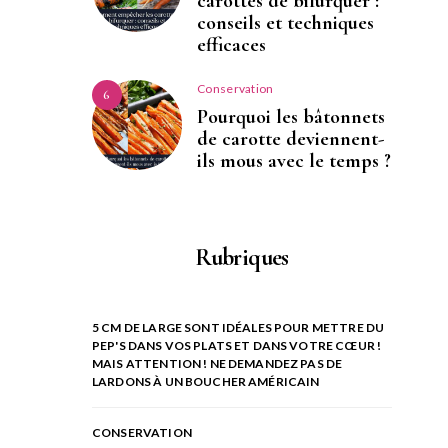
carottes de bifurquer :
conseils et techniques
efficaces
Conservation
6
Pourquoi les bâtonnets
de carotte deviennent-
ils mous avec le temps ?
Rubriques
5 CM DE LARGE SONT IDÉALES POUR METTRE DU
PEP'S DANS VOS PLATS ET DANS VOTRE CŒUR !
MAIS ATTENTION ! NE DEMANDEZ PAS DE
LARDONS À UN BOUCHER AMÉRICAIN
CONSERVATION