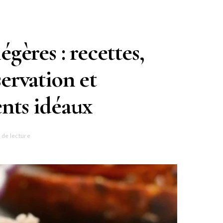
égères : recettes,
servation et
ts idéaux
 de lecture