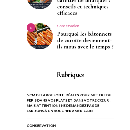
carottes de bifurquer :
conseils et techniques
efficaces
Conservation
6
Pourquoi les bâtonnets
de carotte deviennent-
ils mous avec le temps ?
Rubriques
5 CM DE LARGE SONT IDÉALES POUR METTRE DU
PEP'S DANS VOS PLATS ET DANS VOTRE CŒUR !
MAIS ATTENTION ! NE DEMANDEZ PAS DE
LARDONS À UN BOUCHER AMÉRICAIN
CONSERVATION