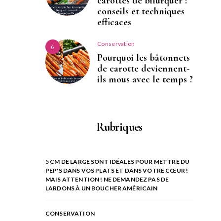
carottes de bifurquer :
conseils et techniques
efficaces
Conservation
6
Pourquoi les bâtonnets
de carotte deviennent-
ils mous avec le temps ?
Rubriques
5 CM DE LARGE SONT IDÉALES POUR METTRE DU
PEP'S DANS VOS PLATS ET DANS VOTRE CŒUR !
MAIS ATTENTION ! NE DEMANDEZ PAS DE
LARDONS À UN BOUCHER AMÉRICAIN
CONSERVATION