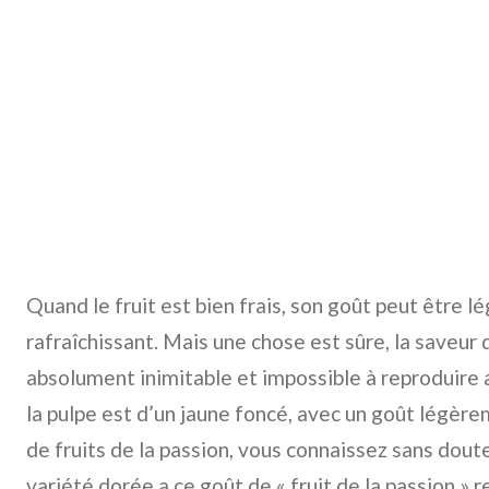
Quand le fruit est bien frais, son goût peut être 
rafraîchissant. Mais une chose est sûre, la saveur d
absolument inimitable et impossible à reproduire ar
la pulpe est d’un jaune foncé, avec un goût légère
de fruits de la passion, vous connaissez sans dout
variété dorée a ce goût de « fruit de la passion » r