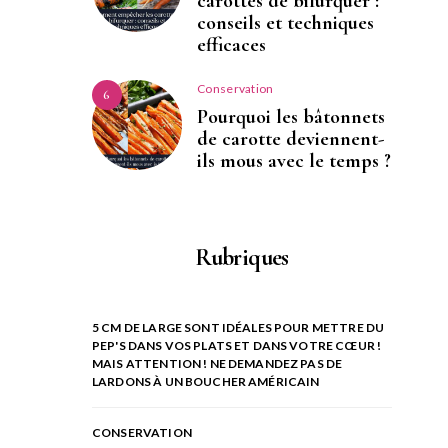
carottes de bifurquer :
conseils et techniques
efficaces
Conservation
6
Pourquoi les bâtonnets
de carotte deviennent-
ils mous avec le temps ?
Rubriques
5 CM DE LARGE SONT IDÉALES POUR METTRE DU
PEP'S DANS VOS PLATS ET DANS VOTRE CŒUR !
MAIS ATTENTION ! NE DEMANDEZ PAS DE
LARDONS À UN BOUCHER AMÉRICAIN
CONSERVATION