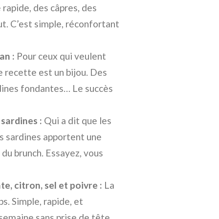
rapide, des câpres, des
ut. C’est simple, réconfortant
an :
Pour ceux qui veulent
e recette est un bijou. Des
rdines fondantes… Le succès
sardines :
Qui a dit que les
s sardines apportent une
 du brunch. Essayez, vous
e, citron, sel et poivre :
La
s. Simple, rapide, et
 semaine sans prise de tête.