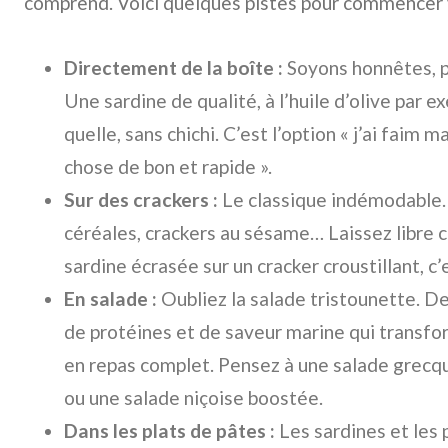
comprend. Voici quelques pistes pour commencer v
Directement de la boîte :
Soyons honnêtes, par
Une sardine de qualité, à l’huile d’olive par 
quelle, sans chichi. C’est l’option « j’ai faim 
chose de bon et rapide ».
Sur des crackers :
Le classique indémodable. 
céréales, crackers au sésame… Laissez libre 
sardine écrasée sur un cracker croustillant, c’
En salade :
Oubliez la salade tristounette. D
de protéines et de saveur marine qui transfo
en repas complet. Pensez à une salade grecqu
ou une salade niçoise boostée.
Dans les plats de pâtes :
Les sardines et les 