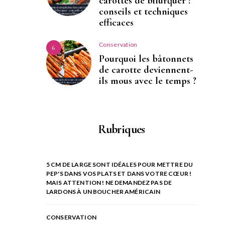
carottes de bifurquer :
conseils et techniques
efficaces
Conservation
6
Pourquoi les bâtonnets
de carotte deviennent-
ils mous avec le temps ?
Rubriques
5 CM DE LARGE SONT IDÉALES POUR METTRE DU
PEP'S DANS VOS PLATS ET DANS VOTRE CŒUR !
MAIS ATTENTION ! NE DEMANDEZ PAS DE
LARDONS À UN BOUCHER AMÉRICAIN
CONSERVATION