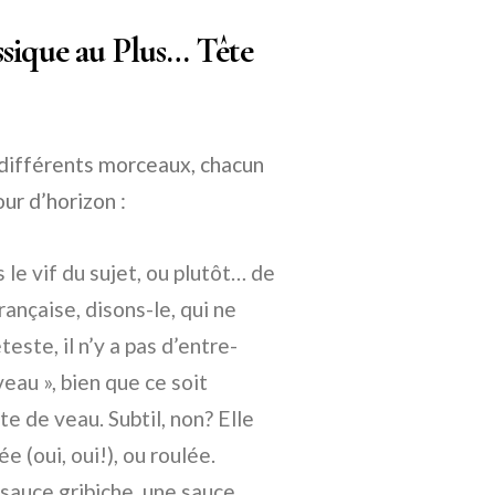
sique au Plus… Tête
différents morceaux, chacun
ur d’horizon :
le vif du sujet, ou plutôt… de
rançaise, disons-le, qui ne
este, il n’y a pas d’entre-
veau », bien que ce soit
e de veau. Subtil, non? Elle
 (oui, oui!), ou roulée.
sauce gribiche, une sauce