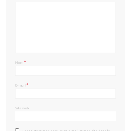
*
Nom
*
E-mail
Site web
Enregistrer mon nom, mon e-mail et mon site dans le