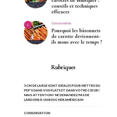
carottes de bifurquer :
conseils et techniques
efficaces
Conservation
6
Pourquoi les bâtonnets
de carotte deviennent-
ils mous avec le temps ?
Rubriques
5 CM DE LARGE SONT IDÉALES POUR METTRE DU
PEP'S DANS VOS PLATS ET DANS VOTRE CŒUR !
MAIS ATTENTION ! NE DEMANDEZ PAS DE
LARDONS À UN BOUCHER AMÉRICAIN
CONSERVATION